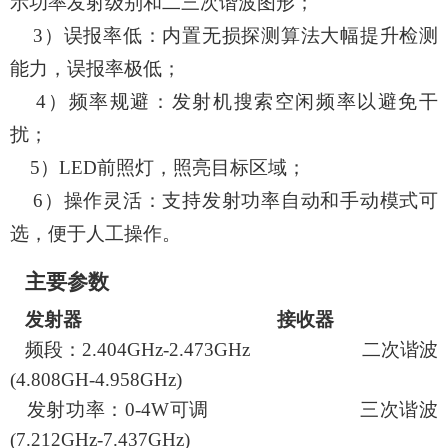
示功率发射级别和二三次谐波图形
；
3）
误报率低：内置无损探测算法大幅提升检测
能力，误报率极低；
4）
频率规避：发射机搜索空闲频率以避免干
扰；
5）LED前照灯，照亮目标区域
；
6）
操作灵活：支持发射功率自动和手动模式可
选，便于人工操作。
主要参数
发射器
接收器
频段：
2.404GHz-2.47
3
GHz
二次谐波
(4.808GH-4.9
58
GHz)
发射功率：
0-4W可调
三次谐波
(7.212GHz-7.4
37
GHz)