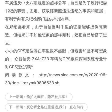
车属违反中央八项规定的超标公车，自己是为了履行纪委
书记的职责，固定、获取陈新照违法违纪的事实和证据，
有利于向有关纪检部门提供举报材料。
在郑绍鑫看来，由于自信当时手里的证据能够扳倒陈新
造。但结果并不如他想象的那样顺利，还把自己给搭了进
去。
小小的GPS定位装在车里很不起眼，但危害却是不可想象
的， 众智信安 ZXA-Z23 车辆防GPS跟踪探测系统专业针
对GPS定位窃听
阅读原文：http://news.sina.com.cn/c/2020-06-
30/doc-iirczymk9806533.sh
上一新闻：
偷拍太疯狂，隐私被共享！
下一新闻：
反窃听之路任重道远,我们一直在前行