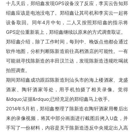
十几天后，郑绍鑫发现GPS设备没了反应，李宾云告知郑
绍鑫应该是电池没电了。郑绍鑫让其司机和李宾云一起将
设备取回。同年4月中旬，二人又按照郑绍鑫的指示将
GPS定位重新装上，郑绍鑫继续以原来的方式调查取证。
郑绍鑫介绍，除了工作时间，每到中、晚饭点他都会通过
软件地图，分析判断陈新造前往高档酒店的可能性。一有
可能就寻找陈新造的丰田汉兰达，发现陈新造违规吃喝就
拍照调查。
期间郑绍鑫成功跟踪陈新造到汕头市的海上楼酒家、龙盛
酒家、陶轩酒家等处，用手机拍摄了相关录像。觉得
&ldquo;证据&rdquo;已经充足的郑绍鑫马上收手。
2014年5月初，郑绍鑫整理了陈新造在陶轩酒家用餐后出
来的录像视频，将其中部分画面进行截图后拷入U盘，并
手写了一份材料，内容是关于陈新造违反中央规定出入高