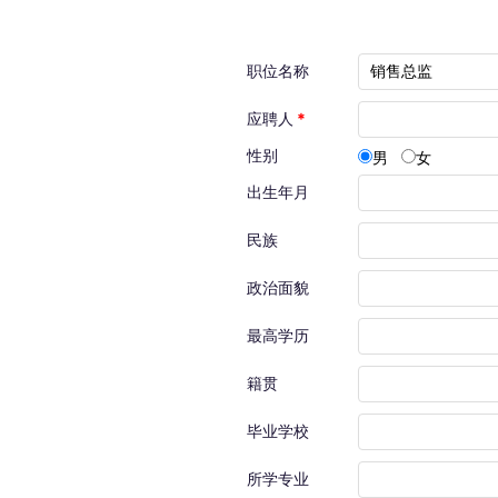
职位名称
应聘人
*
性别
男
女
出生年月
民族
政治面貌
最高学历
籍贯
毕业学校
所学专业