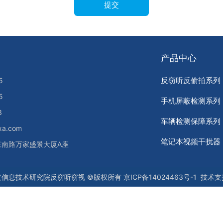
产品中心
反窃听反偷拍系列
5
5
手机屏蔽检测系列
3
车辆检测保障系列
a.com
笔记本视频干扰器
庄南路万家盛景大厦A座
安信息技术研究院反窃听窃视
©版权所有
京ICP备14024463号-1
技术支